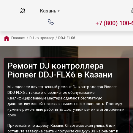
Казань
▼
+7 (800) 100-
Главная
/
DJ контроллер
/
DDJ-FLX6
Ремонт DJ контроллера
Pioneer DDJ-FLX6 в Казани
Мы сделаем качественный ремонт DJ контроллера Pioneer
DDJ-FLX6 а также его сервисное обслуживание.
Квалифицированные мастера сделают бесплатную
диагностику вашей техники и выявят неисправность. Проведут
нужные ремонтные работы по доступной цене и в оговоренный
срок.
Приезжайте по адресу: Казань: Спартаковская улица, 6 или
оставьте заявку на сайте и получите скидку 20% на ремонт и