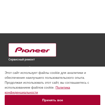
Сервисный ремонт
ВЫБЕРИ СВОЙ ГОРОД
Этот сайт использует файлы cookie для аналитики и
Прошивка (Обновление ПО) DJ контроллера DDJ-SB3
обеспечения наилучшего пользовательского опыта.
Pioneer в
Краснодаре
Продолжая использовать этот сайт, вы соглашаетесь с
Прошивка (Обновление ПО) DJ контроллера DDJ-SB3
использованием файлов cookie.
Политика
Pioneer в
Ростове-на-Дону
конфиденциальности
Прошивка (Обновление ПО) DJ контроллера DDJ-SB3
Pioneer в
Нижнем Новгороде
Принять все
Прошивка (Обновление ПО) DJ контроллера DDJ-SB3