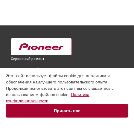
Сервисный ремонт
ВЫБЕРИ СВОЙ ГОРОД
Этот сайт использует файлы cookie для аналитики и
Замена аудиоразъема DJ контроллера DDJ-SR2 Pioneer в
обеспечения наилучшего пользовательского опыта.
Краснодаре
Продолжая использовать этот сайт, вы соглашаетесь с
Замена аудиоразъема DJ контроллера DDJ-SR2 Pioneer в
использованием файлов cookie.
Политика
Ростове-на-Дону
конфиденциальности
Замена аудиоразъема DJ контроллера DDJ-SR2 Pioneer в
Нижнем Новгороде
Принять все
Замена аудиоразъема DJ контроллера DDJ-SR2 Pioneer в
Новосибирске
Замена аудиоразъема DJ контроллера DDJ-SR2 Pioneer в
Челябинске