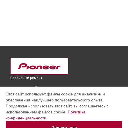
Сервисный ремонт
ВЫБЕРИ СВОЙ ГОРОД
Этот сайт использует файлы cookie для аналитики и
Замена корпуса DJ контроллера DDJ-SR2 Pioneer в
обеспечения наилучшего пользовательского опыта.
Краснодаре
Продолжая использовать этот сайт, вы соглашаетесь с
Замена корпуса DJ контроллера DDJ-SR2 Pioneer в
использованием файлов cookie.
Политика
Ростове-на-Дону
конфиденциальности
Замена корпуса DJ контроллера DDJ-SR2 Pioneer в
Нижнем Новгороде
Принять все