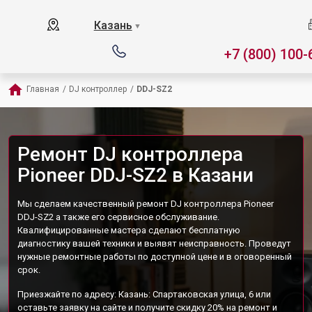
Казань
▼
+7 (800) 100-
Главная
/
DJ контроллер
/
DDJ-SZ2
Ремонт DJ контроллера
Pioneer DDJ-SZ2 в Казани
Мы сделаем качественный ремонт DJ контроллера Pioneer
DDJ-SZ2 а также его сервисное обслуживание.
Квалифицированные мастера сделают бесплатную
диагностику вашей техники и выявят неисправность. Проведут
нужные ремонтные работы по доступной цене и в оговоренный
срок.
Приезжайте по адресу: Казань: Спартаковская улица, 6 или
оставьте заявку на сайте и получите скидку 20% на ремонт и