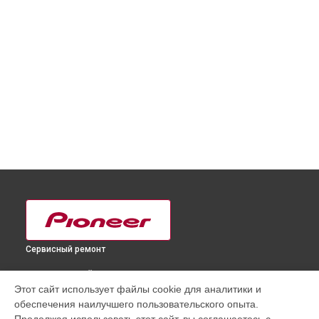
Сервисный ремонт
ВЫБЕРИ СВОЙ ГОРОД
Этот сайт использует файлы cookie для аналитики и
Ремонт или замена фейдеров и регуляторов DJ
обеспечения наилучшего пользовательского опыта.
контроллера DDJ-WeGO4 BK Pioneer в
Краснодаре