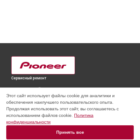
Сервисный ремонт
ВЫБЕРИ СВОЙ ГОРОД
Этот сайт использует файлы cookie для аналитики и
Замена блока питания ресивера DJM-S11 Pioneer в
обеспечения наилучшего пользовательского опыта.
Краснодаре
Продолжая использовать этот сайт, вы соглашаетесь с
Замена блока питания ресивера DJM-S11 Pioneer в
использованием файлов cookie.
Политика
Ростове-на-Дону
конфиденциальности
Замена блока питания ресивера DJM-S11 Pioneer в
Нижнем
Новгороде
Принять все
Замена блока питания ресивера DJM-S11 Pioneer в