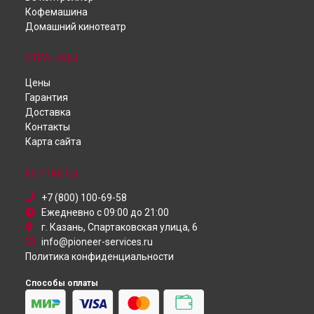
Кофемашина
Ремонт ресивера SC-LX502 Pioneer в
Самаре
Домашний кинотеатр
Ремонт ресивера SC-LX502 Pioneer в
Омске
Ремонт ресивера SC-LX502 Pioneer в
Красноярске
СТРАНИЦЫ
Ремонт ресивера SC-LX502 Pioneer в
Перми
Ремонт ресивера SC-LX502 Pioneer в
Ульяновске
Цены
Ремонт ресивера SC-LX502 Pioneer в
Кирове
Гарантия
Ремонт ресивера SC-LX502 Pioneer в
Москве
Доставка
Ремонт ресивера SC-LX502 Pioneer в
Санкт-Петербурге
Контакты
Карта сайта
КОНТАКТЫ
+7 (800) 100-69-58
Ежедневно с 09:00 до 21:00
г. Казань, Спартаковская улица, 6
info@pioneer-services.ru
Политика конфиденциальности
Способы оплаты