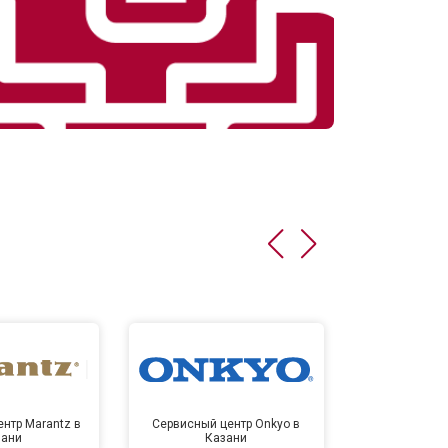
нтр Marantz в
Сервисный центр Onkyo в
Сервисный
зани
Казани
Ка