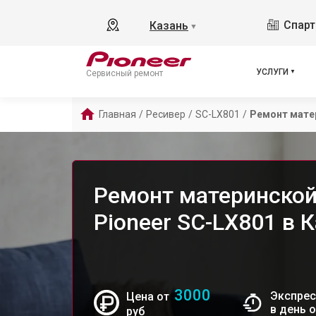
Спарт
Казань
▼
УСЛУГИ
Сервисный ремонт
Главная
/
Ресивер
/
SC-LX801
/
Ремонт мате
Ремонт материнской
Pioneer SC-LX801 в 
3000
Экспрес
Цена от
в день 
руб