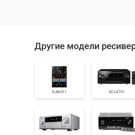
Другие модели ресивер
DJM-S11
SC-LX701