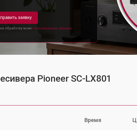
править заявку
 на обработку моих
персональных данных.
ресивера Pioneer SC-LX801
Время
Ц