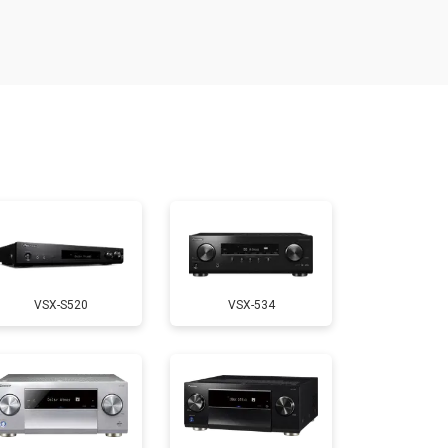
VSX-S520
VSX-534