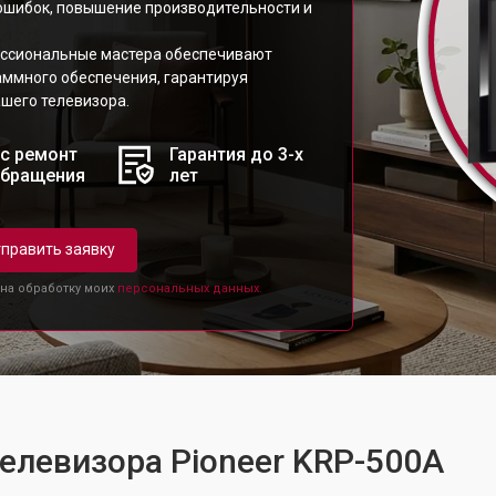
ошибок, повышение производительности и
ессиональные мастера обеспечивают
аммного обеспечения, гарантируя
шего телевизора.
с ремонт
Гарантия до 3-х
обращения
лет
править заявку
 на обработку моих
персональных данных.
телевизора Pioneer KRP-500A