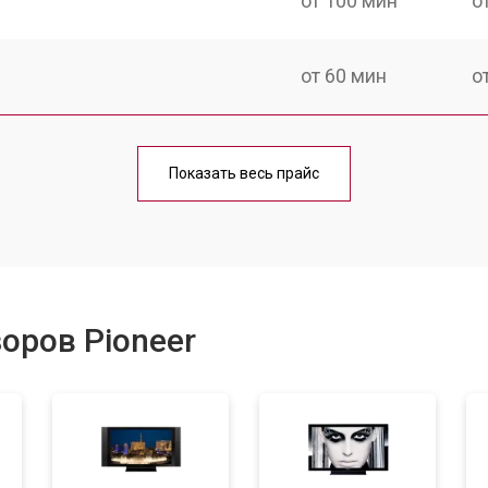
от 100 мин
о
от 60 мин
о
от 90 мин
о
Показать весь прайс
от 70 мин
о
от 80 мин
о
оров Pioneer
от 50 мин
о
от 80 мин
о