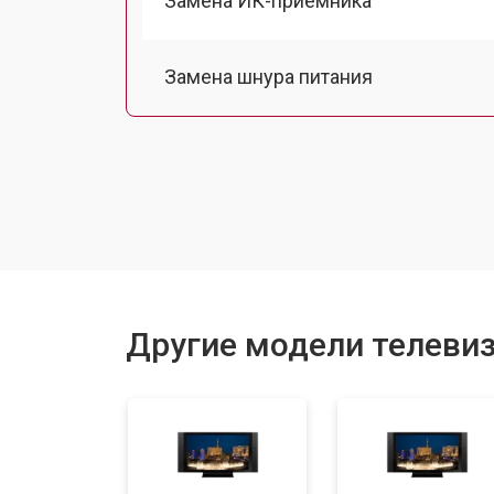
Замена ИК-приемника
Замена шнура питания
Замена разъема питания
Замена шлейфа матрицы
Замена аудиоразъема
Другие модели телевиз
Замена USB порта
Замена HDMI порта