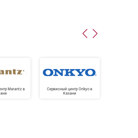
нтр Marantz в
Сервисный центр Onkyo в
Сервисный
зани
Казани
Ка