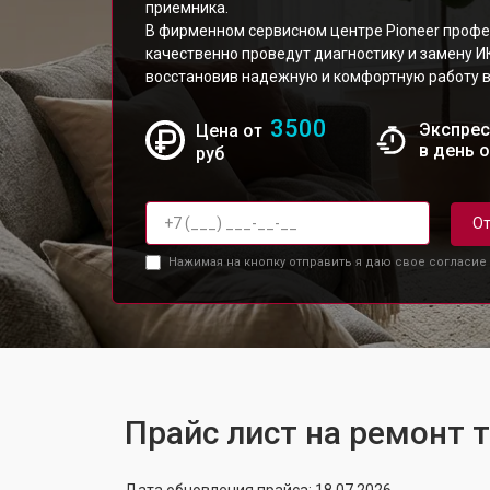
приемника.
В фирменном сервисном центре Pioneer профе
качественно проведут диагностику и замену И
восстановив надежную и комфортную работу в
3500
Экспрес
Цена от
в день 
руб
От
Нажимая на кнопку отправить я даю свое согласие
Прайс лист на ремонт 
Дата обновления прайса: 18.07.2026