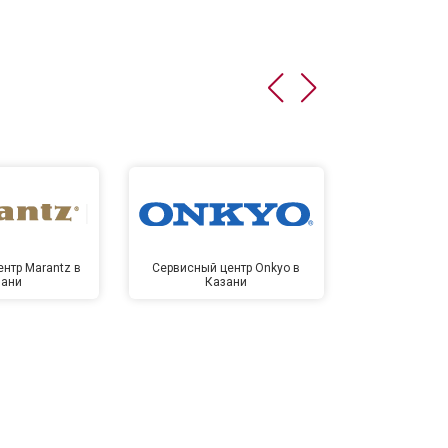
нтр Marantz в
Сервисный центр Onkyo в
Сервисный
зани
Казани
Ка