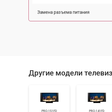
Замена разъема питания
Замена шлейфа матрицы
Замена аудиоразъема
Замена USB порта
Другие модели телевиз
Замена HDMI порта
Замена модуля Wi-Fi
PRO-151FD
PRO-141FD