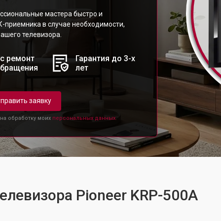
ссиональные мастера быстро и
К-приемника в случае необходимости,
ашего телевизора.
с ремонт
Гарантия до 3-х
обращения
лет
править заявку
 на обработку моих
персональных данных.
телевизора Pioneer KRP-500A