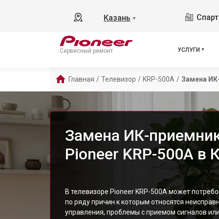
Спарт
Казань
▼
УСЛУГИ
Сервисный ремонт
Главная
/
Телевизор
/
KRP-500A
/
Замена ИК
Замена ИК-приемник
Pioneer KRP-500A в 
В телевизоре Pioneer KRP-500A может потреб
по ряду причин к которым относятся неисправ
управления, проблемы с приемом сигналов ил