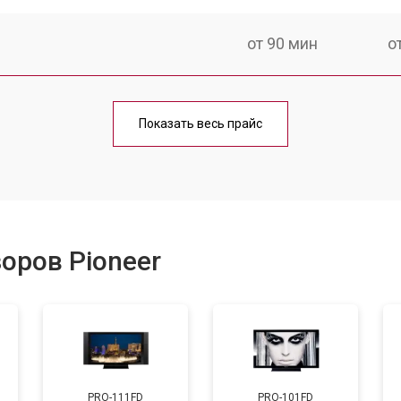
от 90 мин
о
от 70 мин
о
Показать весь прайс
от 80 мин
о
от 50 мин
о
оров Pioneer
от 80 мин
о
от 70 мин
о
PRO-111FD
PRO-101FD