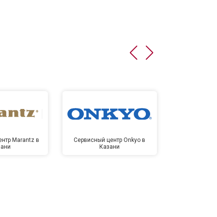
нтр Marantz в
Сервисный центр Onkyo в
Сервисный
зани
Казани
Ка