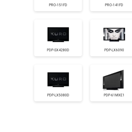
PRO-151FD
PRO-141FD
Замена модуля Wi-Fi
Ремонт блока управления
PDP-SX4280D
PDP-LX6090
Замена блока питания
Замена матрицы
Прошивка
PDP-LX5080D
PDP-61MXE1
Замена трансформаторов подсветк