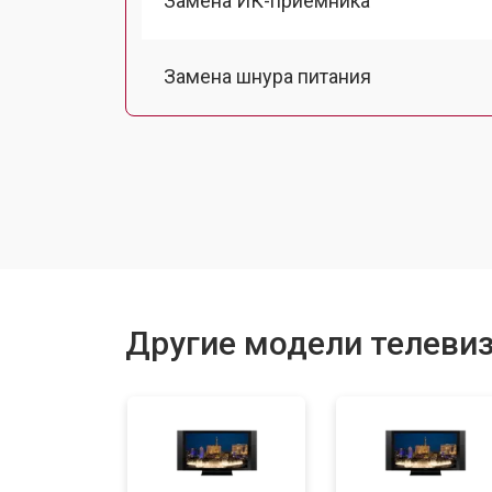
Замена ИК-приемника
Замена шнура питания
Замена разъема питания
Замена шлейфа матрицы
Замена аудиоразъема
Другие модели телевиз
Замена USB порта
Замена HDMI порта