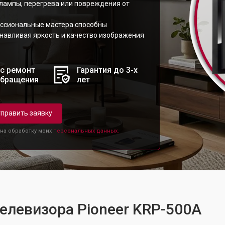
 лампы, перегрева или повреждения от
ессиональные мастера способны
анавливая яркость и качество изображения
с ремонт
Гарантия до 3-х
обращения
лет
править заявку
 на обработку моих
персональных данных.
телевизора Pioneer KRP-500A