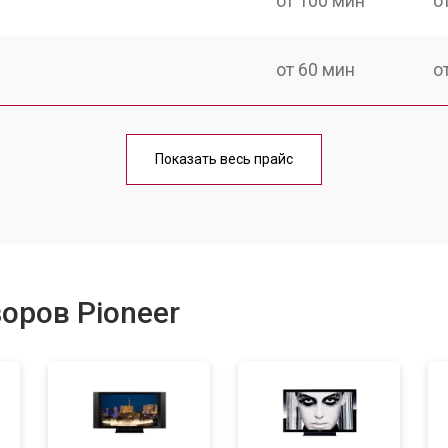
от 100 мин
о
от 60 мин
о
от 90 мин
о
Показать весь прайс
от 70 мин
о
от 80 мин
о
оров Pioneer
от 50 мин
о
от 80 мин
о