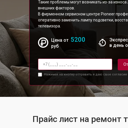
Такие проблемы могут возникать из-за износа
внешних факторов.
В фирменном сервисном центре Pioneer проф
оперативно заменить лампу подсветки, восст
телевизора.
5200
Экспрес
Цена от
в день 
руб
От
Нажимая на кнопку отправить я даю свое согласие
Прайс лист на ремонт 