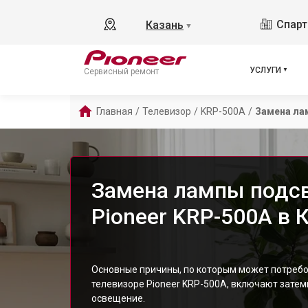
Спарт
Казань
▼
УСЛУГИ
Сервисный ремонт
Главная
/
Телевизор
/
KRP-500A
/
Замена ла
Замена лампы подсв
Pioneer KRP-500A в 
Основные причины, по которым может потребо
телевизоре Pioneer KRP-500A, включают зате
освещение.