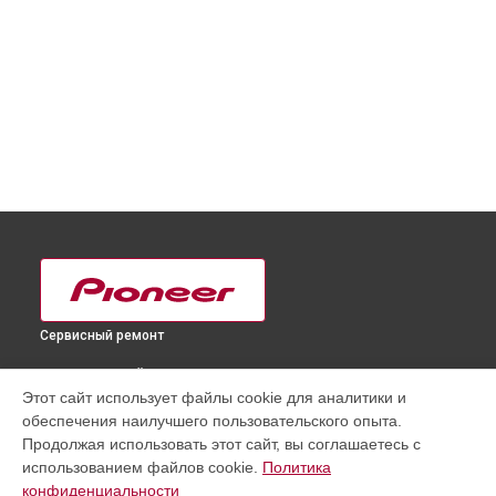
Сервисный ремонт
ВЫБЕРИ СВОЙ ГОРОД
Этот сайт использует файлы cookie для аналитики и
Замена USB порта телевизора PDP-436RXE Pioneer в
обеспечения наилучшего пользовательского опыта.
Краснодаре
Продолжая использовать этот сайт, вы соглашаетесь с
Замена USB порта телевизора PDP-436RXE Pioneer в
использованием файлов cookie.
Политика
Ростове-на-Дону
конфиденциальности