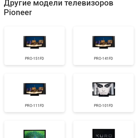
Другие модели телевизоров
Прошивка
от 3900 ₽
Заказать
Pioneer
Замена трансформаторов
от 4800 ₽
Заказать
подсветки
PRO-151FD
PRO-141FD
PRO-111FD
PRO-101FD