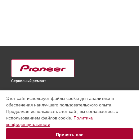
Сервисный ремонт
ВЫБЕРИ СВОЙ ГОРОД
Этот сайт использует файлы cookie для аналитики и
Замена матрицы телевизора PDP-504 Pioneer в
Краснодаре
обеспечения наилучшего пользовательского опыта.
Замена матрицы телевизора PDP-504 Pioneer в
Ростове-на-
Продолжая использовать этот сайт, вы соглашаетесь с
Дону
использованием файлов cookie.
Политика
Замена матрицы телевизора PDP-504 Pioneer в
Нижнем
конфиденциальности
Новгороде
Принять все
Замена матрицы телевизора PDP-504 Pioneer в