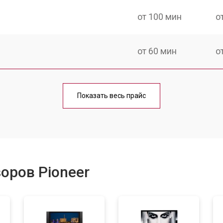
от 100 мин
о
от 60 мин
о
от 90 мин
о
Показать весь прайс
от 70 мин
о
от 80 мин
о
оров Pioneer
от 50 мин
о