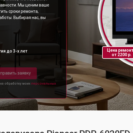
равности. Мы ценим ваше
ить сроки ремонта,
аботы. Выбирая нас, вы
Цена ремон
ия до 3-х лет
от 2200 р.
править заявку
 на обработку моих
персональных