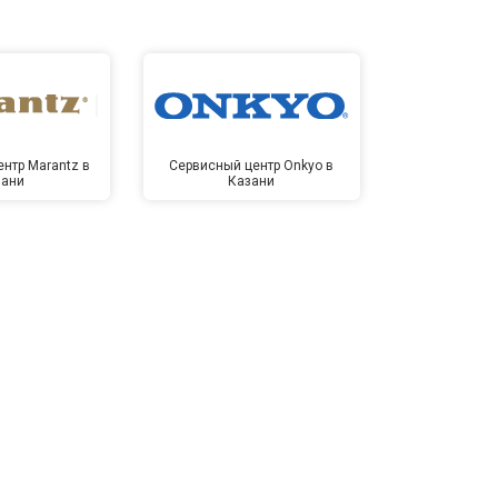
нтр Marantz в
Сервисный центр Onkyo в
Сервисный
зани
Казани
Ка