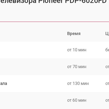
телевизора Pioneer PDP-6020FD
Время
Ц
от 10 мин
б
от 70 мин
о
нала
от 130 мин
о
от 60 мин
о